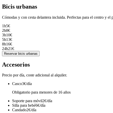
Bicis urbanas
Cómodas y con cesta delantera incluida. Perfectas para el centro y el 
1h
5
€
2h
8
€
3h
10
€
5h
13
€
8h
16
€
24h
21
€
Reservar
bicis urbanas
Accesorios
Precio por día, coste adicional al alquiler.
Casco
3€/día
Obligatorio para menores de 16 años
Soporte para móvil
2€/día
Silla para bebé
6€/día
Candado
2€/día